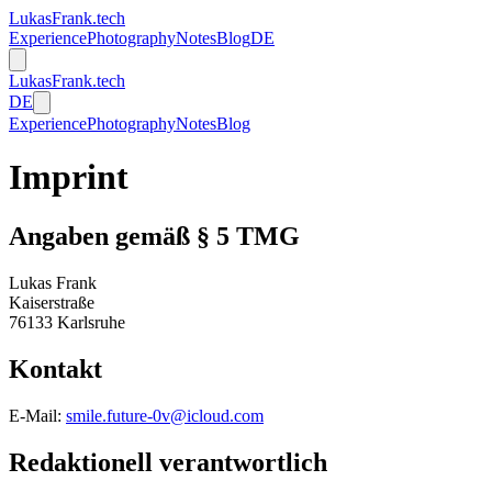
LukasFrank.tech
Experience
Photography
Notes
Blog
DE
LukasFrank.tech
DE
Experience
Photography
Notes
Blog
Imprint
Angaben gemäß § 5 TMG
Lukas Frank
Kaiserstraße
76133 Karlsruhe
Kontakt
E-Mail:
smile.future-0v@icloud.com
Redaktionell verantwortlich